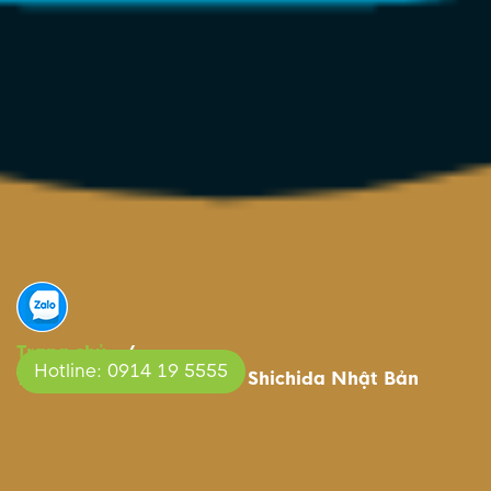
Trang chủ
/
Hotline: 0914 19 5555
Trường học phương pháp Shichida Nhật Bản