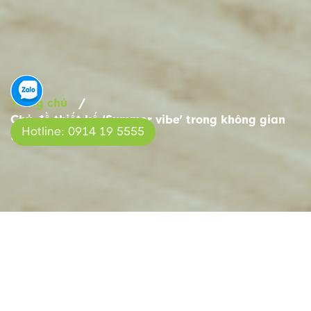
Trang chủ
/
Chủ đề thiết kế ‘Summer vibe’ trong không gian
Hotline: 0914 19 5555
trường mầm non
CHỦ ĐỀ THIẾT KẾ ‘SUMMER
VIBE’ TRONG KHÔNG GIAN
TRƯỜNG MẦM NON